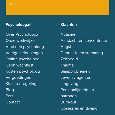
vast.
Psycholoog.nl
Klachten
Over Psycholoog.nl
Autisme
Onze werkwijze
Aandacht en concentratie
Vind een psycholoog
Angst
Veelgestelde vragen
Depressie en stemming
Online psycholoog
Zelfbeeld
Geen wachtlijst
Trauma
Kosten psycholoog
Slaapproblemen
Vergoedingen
Levensvragen en
Klachtenregeling
zingeving
Blog
Persoonlijkheid en
Pers
patronen
Contact
Burn-out
Obsessies en dwang