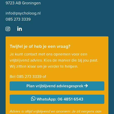
9723 AB Groningen
info@psycholoog.nl
085 273 3339
Twijfel je of heb je een vraag?
Je kunt contact met ons opnemen voor een
vrijblijvend advies. Kies de manier die bij jou past.
Wij zitten klaar om je verder te helpen.
Bel
085 273 3339
of
Plan vrijblijvend adviesgesprek
WhatsApp: 06 4851 6543
Advies is altijd vrijblijvend en anoniem: Je zit nergens aan