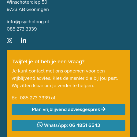
Winschoterdiep 50
9723 AB Groningen
info@psycholoog.nl
085 273 3339
Twijfel je of heb je een vraag?
Je kunt contact met ons opnemen voor een
vrijblijvend advies. Kies de manier die bij jou past.
Wij zitten klaar om je verder te helpen.
Bel
085 273 3339
of
Plan vrijblijvend adviesgesprek
WhatsApp: 06 4851 6543