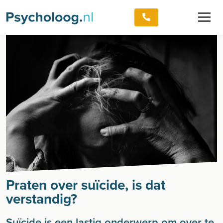
Praten over suïcide, is dat
verstandig?
Suïcide is een lastig onderwerp om over te