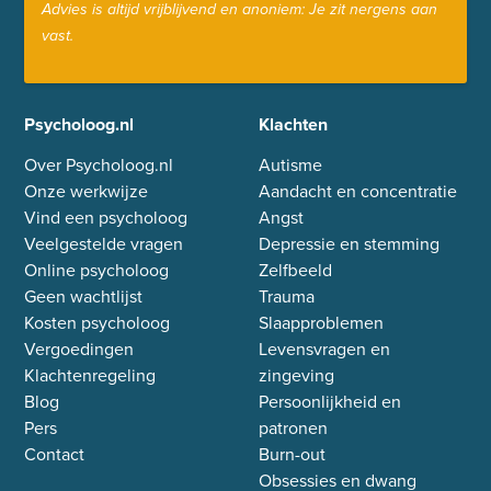
Advies is altijd vrijblijvend en anoniem: Je zit nergens aan
vast.
Psycholoog.nl
Klachten
Over Psycholoog.nl
Autisme
Onze werkwijze
Aandacht en concentratie
Vind een psycholoog
Angst
Veelgestelde vragen
Depressie en stemming
Online psycholoog
Zelfbeeld
Geen wachtlijst
Trauma
Kosten psycholoog
Slaapproblemen
Vergoedingen
Levensvragen en
Klachtenregeling
zingeving
Blog
Persoonlijkheid en
Pers
patronen
Contact
Burn-out
Obsessies en dwang