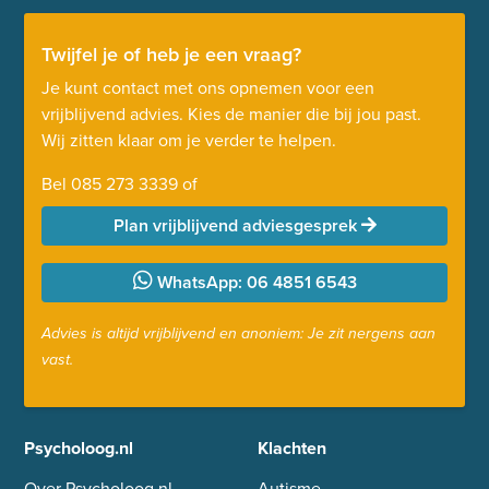
Twijfel je of heb je een vraag?
Je kunt contact met ons opnemen voor een
vrijblijvend advies. Kies de manier die bij jou past.
Wij zitten klaar om je verder te helpen.
Bel
085 273 3339
of
Plan vrijblijvend adviesgesprek
WhatsApp: 06 4851 6543
Advies is altijd vrijblijvend en anoniem: Je zit nergens aan
vast.
Psycholoog.nl
Klachten
Over Psycholoog.nl
Autisme