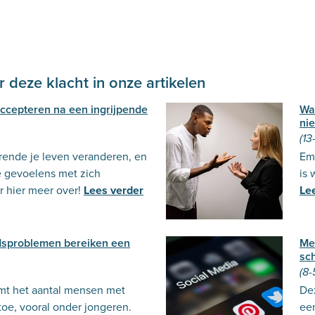
 deze klacht in onze artikelen
 accepteren na een ingrijpende
Wa
nie
(13
urende je leven veranderen, en
Emo
e gevoelens met zich
is 
 hier meer over!
Lees verder
Le
dsproblemen bereiken een
Mei
sc
(8-
emt het aantal mensen met
Dez
oe, vooral onder jongeren.
ee