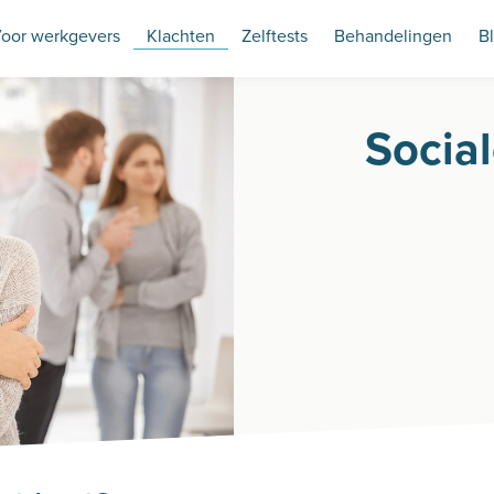
oor werkgevers
Klachten
Zelftests
Behandelingen
B
Social