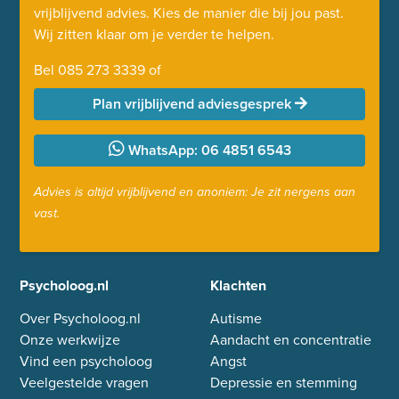
vrijblijvend advies. Kies de manier die bij jou past.
Wij zitten klaar om je verder te helpen.
Bel
085 273 3339
of
Plan vrijblijvend adviesgesprek
WhatsApp: 06 4851 6543
Advies is altijd vrijblijvend en anoniem: Je zit nergens aan
vast.
Psycholoog.nl
Klachten
Over Psycholoog.nl
Autisme
Onze werkwijze
Aandacht en concentratie
Vind een psycholoog
Angst
Veelgestelde vragen
Depressie en stemming