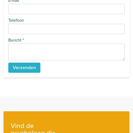
E-mail
*
Telefoon
Bericht
*
Vind de
psycholoog die