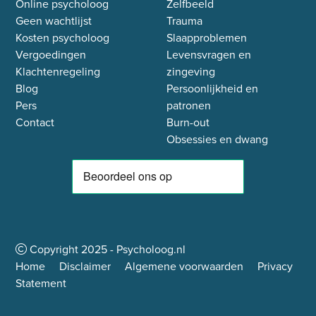
Online psycholoog
Zelfbeeld
Geen wachtlijst
Trauma
Kosten psycholoog
Slaapproblemen
Vergoedingen
Levensvragen en
Klachtenregeling
zingeving
Blog
Persoonlijkheid en
Pers
patronen
Contact
Burn-out
Obsessies en dwang
Copyright
2025
- Psycholoog.nl
Home
Disclaimer
Algemene voorwaarden
Privacy
Statement
bellen
stuur bericht