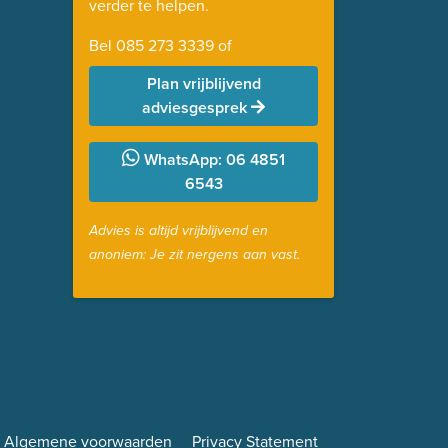
verder te helpen.
Bel
085 273 3339
of
Plan vrijblijvend
adviesgesprek
WhatsApp: 06 4851
6543
Advies is altijd vrijblijvend en
anoniem: Je zit nergens aan vast.
Algemene voorwaarden
Privacy Statement