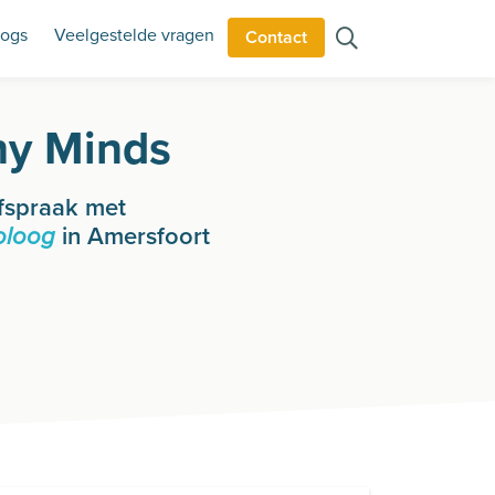
logs
Veelgestelde vragen
Contact
hy Minds
fspraak met
in Amersfoort
oloog