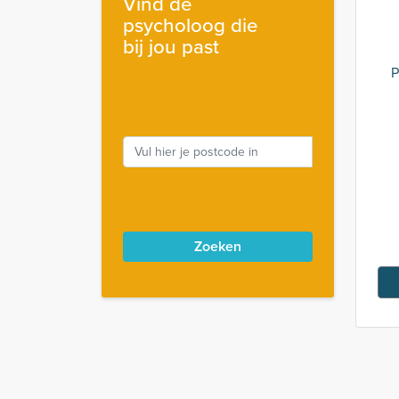
Vind de
psycholoog die
bij jou past
P
Zoeken