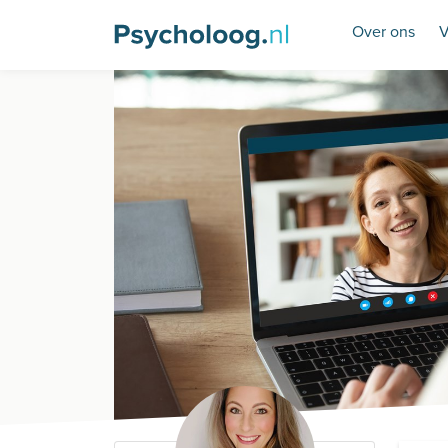
Over ons
V