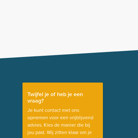
Twijfel je of heb je een
vraag?
Je kunt contact met ons
opnemen voor een vrijblijvend
advies. Kies de manier die bij
jou past. Wij zitten klaar om je