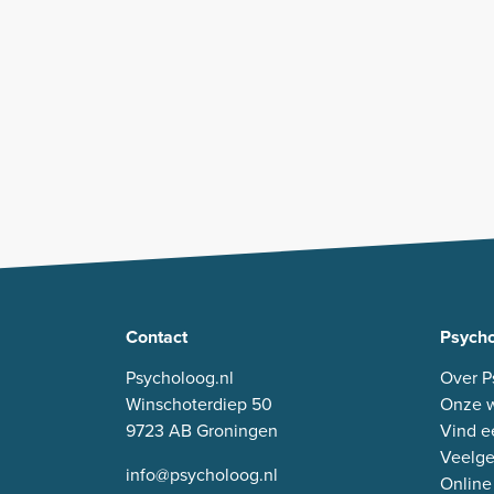
Contact
Psycho
Psycholoog.nl
Over P
Winschoterdiep 50
Onze w
9723 AB Groningen
Vind e
Veelge
info@psycholoog.nl
Online