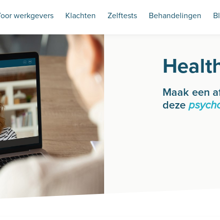
oor werkgevers
Klachten
Zelftests
Behandelingen
B
Healt
Maak een a
deze
psych