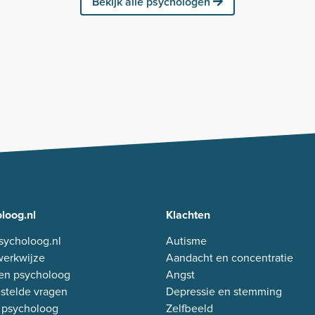
Bekijk alle psychologen
loog.nl
Klachten
sycholoog.nl
Autisme
erkwijze
Aandacht en concentratie
en psycholoog
Angst
stelde vragen
Depressie en stemming
 psycholoog
Zelfbeeld