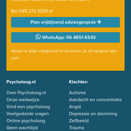
Bel
085 273 3339
of
Plan vrijblijvend adviesgesprek
WhatsApp: 06 4851 6543
Advies is altijd vrijblijvend en anoniem: Je zit nergens aan
vast.
Psycholoog.nl
Klachten
Over Psycholoog.nl
Autisme
Onze werkwijze
Aandacht en concentratie
Vind een psycholoog
Angst
Veelgestelde vragen
Depressie en stemming
Online psycholoog
Zelfbeeld
Geen wachtlijst
Trauma