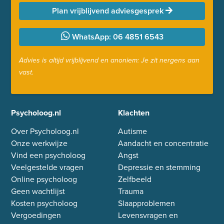
Plan vrijblijvend adviesgesprek
WhatsApp: 06 4851 6543
Advies is altijd vrijblijvend en anoniem: Je zit nergens aan
vast.
Psycholoog.nl
Klachten
Over Psycholoog.nl
Autisme
Onze werkwijze
Aandacht en concentratie
Vind een psycholoog
Angst
Veelgestelde vragen
Depressie en stemming
Online psycholoog
Zelfbeeld
Geen wachtlijst
Trauma
Kosten psycholoog
Slaapproblemen
Vergoedingen
Levensvragen en