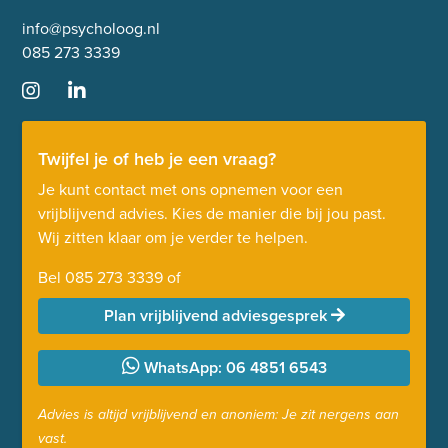
info@psycholoog.nl
085 273 3339
Twijfel je of heb je een vraag?
Je kunt contact met ons opnemen voor een
vrijblijvend advies. Kies de manier die bij jou past.
Wij zitten klaar om je verder te helpen.
Bel
085 273 3339
of
Plan vrijblijvend adviesgesprek
WhatsApp: 06 4851 6543
Advies is altijd vrijblijvend en anoniem: Je zit nergens aan
vast.