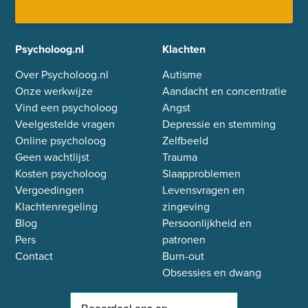
Psycholoog.nl
Klachten
Over Psycholoog.nl
Autisme
Onze werkwijze
Aandacht en concentratie
Vind een psycholoog
Angst
Veelgestelde vragen
Depressie en stemming
Online psycholoog
Zelfbeeld
Geen wachtlijst
Trauma
Kosten psycholoog
Slaapproblemen
Vergoedingen
Levensvragen en
Klachtenregeling
zingeving
Blog
Persoonlijkheid en
Pers
patronen
Contact
Burn-out
Obsessies en dwang