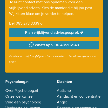
Je kunt contact met ons opnemen voor een
vrijblijvend advies. Kies de manier die bij jou past.
Wij zitten klaar om je verder te helpen.
Bel
085 273 3339
of
Plan vrijblijvend adviesgesprek
WhatsApp: 06 4851 6543
Advies is altijd vrijblijvend en anoniem: Je zit nergens aan
vast.
Psycholoog.nl
Klachten
Over Psycholoog.nl
Autisme
Onze werkwijze
Aandacht en concentratie
Vind een psycholoog
Angst
Veelgestelde vragen
Depressie en stemming