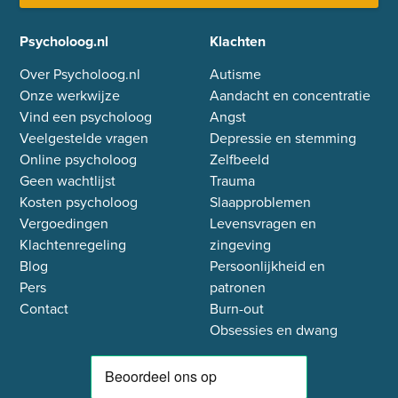
Psycholoog.nl
Klachten
Over Psycholoog.nl
Autisme
Onze werkwijze
Aandacht en concentratie
Vind een psycholoog
Angst
Veelgestelde vragen
Depressie en stemming
Online psycholoog
Zelfbeeld
Geen wachtlijst
Trauma
Kosten psycholoog
Slaapproblemen
Vergoedingen
Levensvragen en
Klachtenregeling
zingeving
Blog
Persoonlijkheid en
Pers
patronen
Contact
Burn-out
Obsessies en dwang