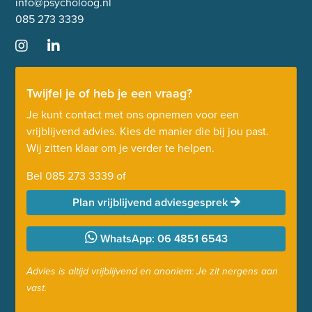
info@psycholoog.nl
085 273 3339
Twijfel je of heb je een vraag?
Je kunt contact met ons opnemen voor een
vrijblijvend advies. Kies de manier die bij jou past.
Wij zitten klaar om je verder te helpen.
Bel
085 273 3339
of
Plan vrijblijvend adviesgesprek
WhatsApp: 06 4851 6543
Advies is altijd vrijblijvend en anoniem: Je zit nergens aan
vast.