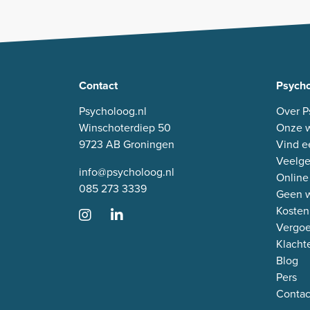
Contact
Psycho
Psycholoog.nl
Over P
Winschoterdiep 50
Onze w
9723 AB Groningen
Vind e
Veelge
info@psycholoog.nl
Online
085 273 3339
Geen w
Kosten
Vergo
Klacht
Blog
Pers
Contac