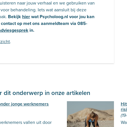
luisteren naar jouw verhaal en we gebruiken van
voor behandeling. Iets wat aansluit bij deze
pak.
Bekijk
hier
wat Psycholoog.nl voor jou kan
 contact op met ons aanmeldteam via 085-
 adviesgesprek
in.
zicht
.
 dit onderwerp in onze artikelen
onder jonge werknemers
Hi
ris
(19
erknemers vallen uit door
Wa