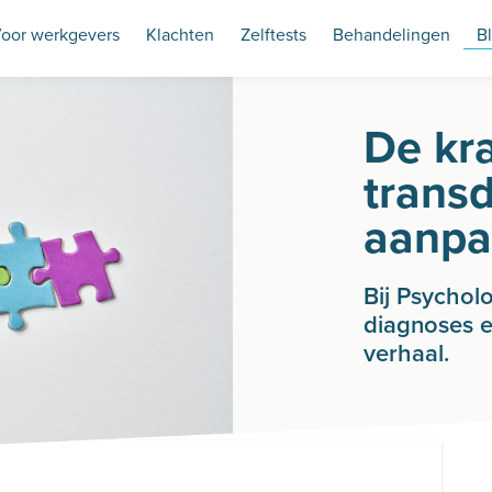
oor werkgevers
Klachten
Zelftests
Behandelingen
B
De kr
trans
aanpa
Bij Psychol
diagnoses e
verhaal.