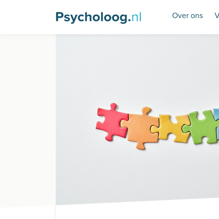
Over ons
V