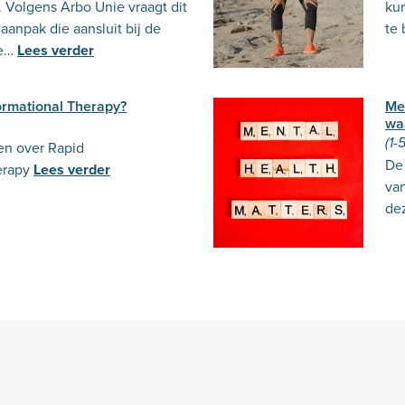
 Volgens Arbo Unie vraagt dit
ku
anpak die aansluit bij de
te
e…
Lees verder
ormational Therapy?
Me
waa
(1-
ten over Rapid
De 
erapy
Lees verder
va
de