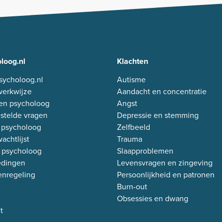
loog.nl
Klachten
sycholoog.nl
Autisme
erkwijze
Aandacht en concentratie
en psycholoog
Angst
stelde vragen
Depressie en stemming
 psycholoog
Zelfbeeld
achtlijst
Trauma
 psycholoog
Slaapproblemen
edingen
Levensvragen en zingeving
enregeling
Persoonlijkheid en patronen
Burn-out
Obsessies en dwang
t