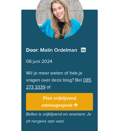
Door
: Malin Ordelman
06 juni 2024
Wil je meer weten of heb je
vragen over deze blog? Bel
085
273 3339
of
Plan vrijblijvend
adviesgesprek
Bellen is vrijblijvend en anoniem: Je
zit nergens aan vast.