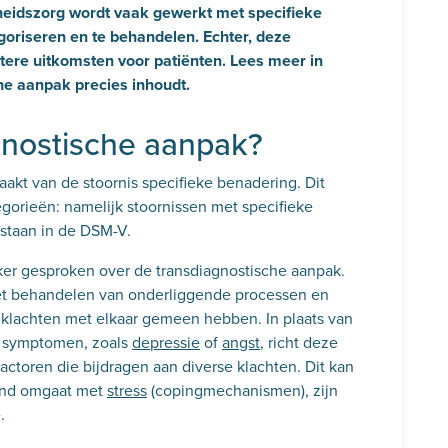
heidszorg wordt vaak gewerkt met specifieke
oriseren en te behandelen. Echter, deze
betere uitkomsten voor patiënten. Lees meer in
he aanpak precies inhoudt.
agnostische aanpak?
kt van de stoornis specifieke benadering. Dit
egorieën: namelijk stoornissen met specifieke
 staan in de DSM-V.
ker gesproken over de transdiagnostische aanpak.
 het behandelen van onderliggende processen en
klachten met elkaar gemeen hebben. In plaats van
n symptomen, zoals
depressie
of
angst
, richt deze
ctoren die bijdragen aan diverse klachten. Dit kan
mand omgaat met
stress
(copingmechanismen), zijn
e.