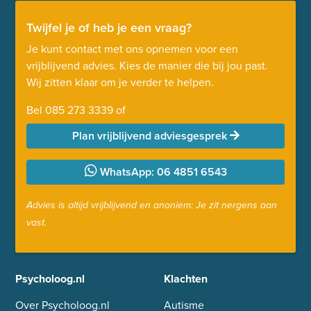
Twijfel je of heb je een vraag?
Je kunt contact met ons opnemen voor een
vrijblijvend advies. Kies de manier die bij jou past.
Wij zitten klaar om je verder te helpen.
Bel
085 273 3339
of
Plan vrijblijvend adviesgesprek
WhatsApp: 06 4851 6543
Advies is altijd vrijblijvend en anoniem: Je zit nergens aan
vast.
Psycholoog.nl
Klachten
Over Psycholoog.nl
Autisme