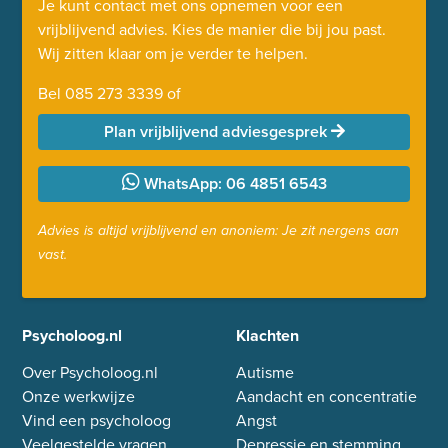
Je kunt contact met ons opnemen voor een
vrijblijvend advies. Kies de manier die bij jou past.
Wij zitten klaar om je verder te helpen.
Bel
085 273 3339
of
Plan vrijblijvend adviesgesprek
WhatsApp: 06 4851 6543
Advies is altijd vrijblijvend en anoniem: Je zit nergens aan
vast.
Psycholoog.nl
Klachten
Over Psycholoog.nl
Autisme
Onze werkwijze
Aandacht en concentratie
Vind een psycholoog
Angst
Veelgestelde vragen
Depressie en stemming