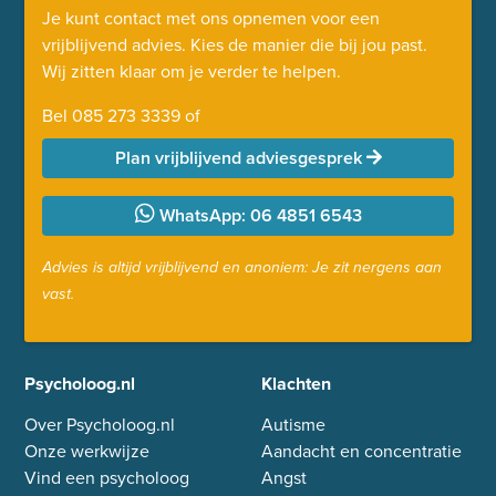
Je kunt contact met ons opnemen voor een
vrijblijvend advies. Kies de manier die bij jou past.
Wij zitten klaar om je verder te helpen.
Bel
085 273 3339
of
Plan vrijblijvend adviesgesprek
WhatsApp: 06 4851 6543
Advies is altijd vrijblijvend en anoniem: Je zit nergens aan
vast.
Psycholoog.nl
Klachten
Over Psycholoog.nl
Autisme
Onze werkwijze
Aandacht en concentratie
Vind een psycholoog
Angst