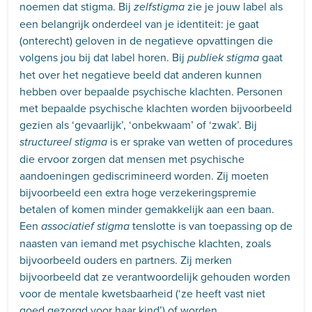
noemen dat stigma. Bij
zie je jouw label als
zelfstigma
een belangrijk onderdeel van je identiteit: je gaat
(onterecht) geloven in de negatieve opvattingen die
volgens jou bij dat label horen. Bij
gaat
publiek stigma
het over het negatieve beeld dat anderen kunnen
hebben over bepaalde psychische klachten. Personen
met bepaalde psychische klachten worden bijvoorbeeld
gezien als ‘gevaarlijk’, ‘onbekwaam’ of ‘zwak’. Bij
is er sprake van wetten of procedures
structureel stigma
die ervoor zorgen dat mensen met psychische
aandoeningen gediscrimineerd worden. Zij moeten
bijvoorbeeld een extra hoge verzekeringspremie
betalen of komen minder gemakkelijk aan een baan.
Een
tenslotte is van toepassing op de
associatief stigma
naasten van iemand met psychische klachten, zoals
bijvoorbeeld ouders en partners. Zij merken
bijvoorbeeld dat ze verantwoordelijk gehouden worden
voor de mentale kwetsbaarheid (‘ze heeft vast niet
goed gezorgd voor haar kind’) of worden