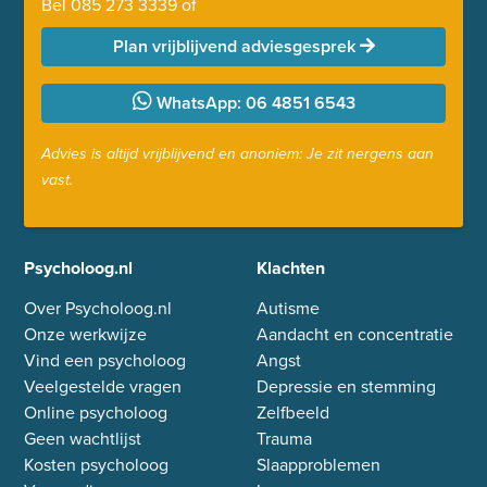
Bel
085 273 3339
of
Plan vrijblijvend adviesgesprek
WhatsApp: 06 4851 6543
Advies is altijd vrijblijvend en anoniem: Je zit nergens aan
vast.
Psycholoog.nl
Klachten
Over Psycholoog.nl
Autisme
Onze werkwijze
Aandacht en concentratie
Vind een psycholoog
Angst
Veelgestelde vragen
Depressie en stemming
Online psycholoog
Zelfbeeld
Geen wachtlijst
Trauma
Kosten psycholoog
Slaapproblemen