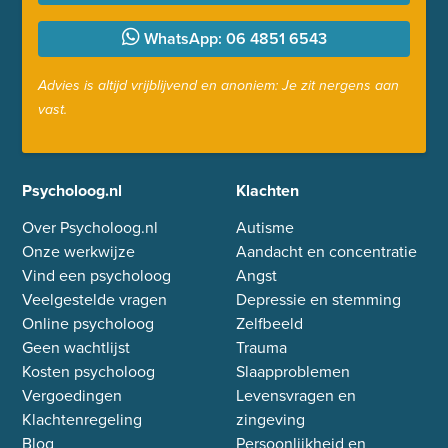
WhatsApp: 06 4851 6543
Advies is altijd vrijblijvend en anoniem: Je zit nergens aan
vast.
Psycholoog.nl
Klachten
Over Psycholoog.nl
Autisme
Onze werkwijze
Aandacht en concentratie
Vind een psycholoog
Angst
Veelgestelde vragen
Depressie en stemming
Online psycholoog
Zelfbeeld
Geen wachtlijst
Trauma
Kosten psycholoog
Slaapproblemen
Vergoedingen
Levensvragen en
Klachtenregeling
zingeving
Blog
Persoonlijkheid en