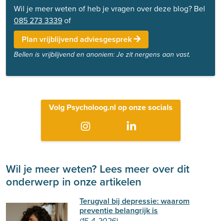
Wil je meer weten of heb je vragen over deze blog? Bel
085 273 3339
of
Plan vrijblijvend adviesgesprek
Bellen is vrijblijvend en anoniem: Je zit nergens aan vast.
Volg Psycholoog.nl op onze socials
Wil je meer weten? Lees meer over dit
onderwerp in onze artikelen
Terugval bij depressie: waarom
preventie belangrijk is