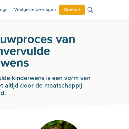
logs
Veelgestelde vragen
Contact
ouwproces van
nvervulde
rwens
lde kinderwens is een vorm van
et altijd door de maatschappij
d.