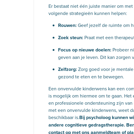
Er bestaat niet één juiste manier om me
volgende strategieën kunnen helpen:
Rouwen:
Geef jezelf de ruimte om he
Zoek steun:
Praat met een therapeut,
Focus op nieuwe doelen:
Probeer n
geven aan je leven. Dit kan zorgen vo
Zelfzorg:
Zorg goed voor je mentale
gezond te eten en te bewegen.
Een onvervulde kinderwens kan een comp
is mogelijk om hiermee om te gaan. Het 
en professionele ondersteuning zijn van 
met een onvervulde kinderwens, weet dan 
beschikbaar is.
Bij psycholoog kunnen wij
andere cognitieve gedragstherapie. B
contact
op met ons aanmeldteam of plan