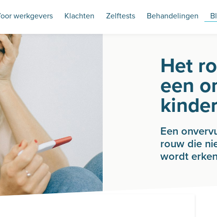
oor werkgevers
Klachten
Zelftests
Behandelingen
B
Het r
een o
kinde
Een onvervu
rouw die ni
wordt erken