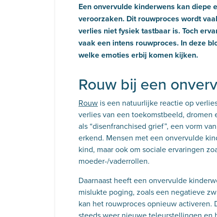
Een onvervulde kinderwens kan diepe em
veroorzaken. Dit rouwproces wordt vaa
verlies niet fysiek tastbaar is. Toch 
vaak een intens rouwproces.
In deze b
welke emoties erbij komen kijken.
Rouw bij een onver
Rouw
is een natuurlijke reactie op verli
verlies van een toekomstbeeld, dromen e
als “disenfranchised grief”, een vorm van
erkend. Mensen met een onvervulde kin
kind, maar ook om sociale ervaringen z
moeder-/vaderrollen.
Daarnaast heeft een onvervulde kinderwe
mislukte poging, zoals een negatieve zw
kan het rouwproces opnieuw activeren. D
steeds weer nieuwe teleurstellingen en 