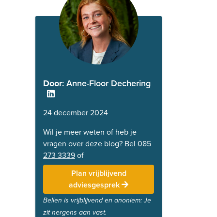
Door
: Anne-Floor Dechering
24 december 2024
Wil je meer weten of heb je
vragen over deze blog? Bel
085
273 3339
of
Plan vrijblijvend
adviesgesprek
Bellen is vrijblijvend en anoniem: Je
zit nergens aan vast.