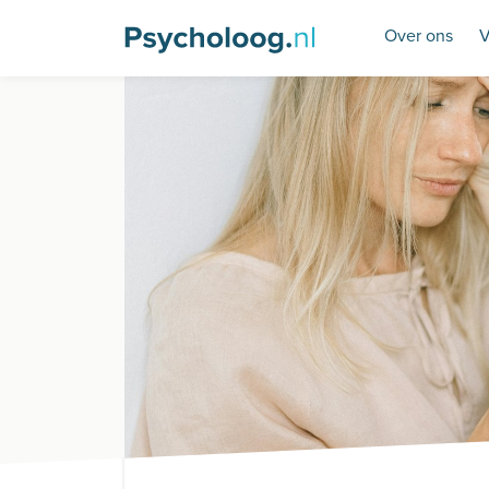
Over ons
V