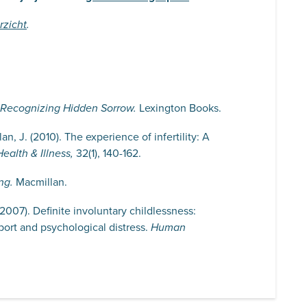
rzicht
.
Lexington Books.
: Recognizing Hidden Sorrow.
lan, J. (2010). The experience of infertility: A
32(1), 140-162.
ealth & Illness,
Macmillan.
ng.
2007). Definite involuntary childlessness:
ort and psychological distress.
Human