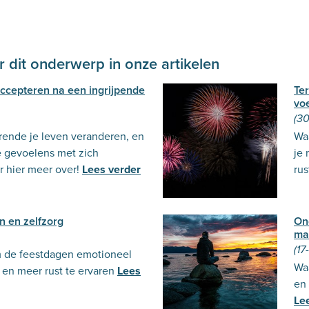
 dit onderwerp in onze artikelen
 accepteren na een ingrijpende
Te
voe
(30
urende je leven veranderen, en
Wa
e gevoelens met zich
je 
 hier meer over!
Lees verder
rus
n en zelfzorg
On
ma
(17
m de feestdagen emotioneel
Waa
en meer rust te ervaren
Lees
en 
Le