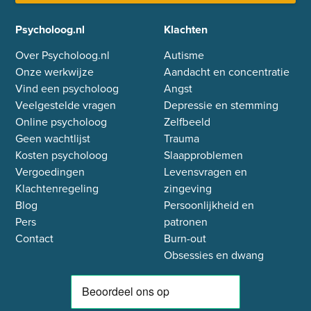
Psycholoog.nl
Klachten
Over Psycholoog.nl
Autisme
Onze werkwijze
Aandacht en concentratie
Vind een psycholoog
Angst
Veelgestelde vragen
Depressie en stemming
Online psycholoog
Zelfbeeld
Geen wachtlijst
Trauma
Kosten psycholoog
Slaapproblemen
Vergoedingen
Levensvragen en
Klachtenregeling
zingeving
Blog
Persoonlijkheid en
Pers
patronen
Contact
Burn-out
Obsessies en dwang