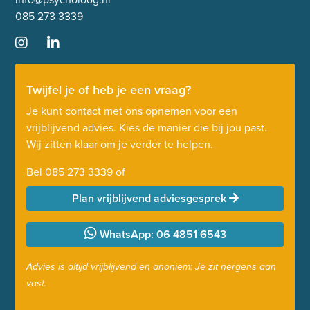
085 273 3339
Twijfel je of heb je een vraag?
Je kunt contact met ons opnemen voor een
vrijblijvend advies. Kies de manier die bij jou past.
Wij zitten klaar om je verder te helpen.
Bel
085 273 3339
of
Plan vrijblijvend adviesgesprek
WhatsApp: 06 4851 6543
Advies is altijd vrijblijvend en anoniem: Je zit nergens aan
vast.