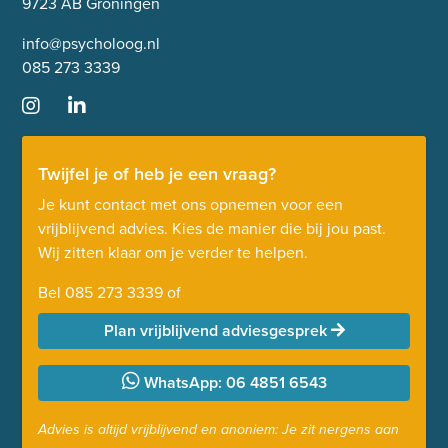
9723 AB Groningen
info@psycholoog.nl
085 273 3339
Twijfel je of heb je een vraag?
Je kunt contact met ons opnemen voor een
vrijblijvend advies. Kies de manier die bij jou past.
Wij zitten klaar om je verder te helpen.
Bel
085 273 3339
of
Plan vrijblijvend adviesgesprek
WhatsApp: 06 4851 6543
Advies is altijd vrijblijvend en anoniem: Je zit nergens aan