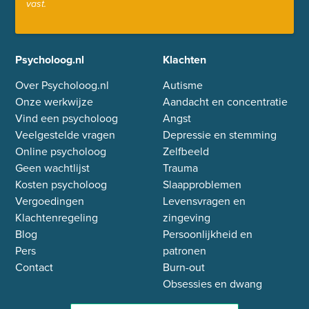
vast.
Psycholoog.nl
Klachten
Over Psycholoog.nl
Autisme
Onze werkwijze
Aandacht en concentratie
Vind een psycholoog
Angst
Veelgestelde vragen
Depressie en stemming
Online psycholoog
Zelfbeeld
Geen wachtlijst
Trauma
Kosten psycholoog
Slaapproblemen
Vergoedingen
Levensvragen en
Klachtenregeling
zingeving
Blog
Persoonlijkheid en
Pers
patronen
Contact
Burn-out
Obsessies en dwang