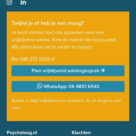
Twijfel je of heb je een vraag?
Je kunt contact met ons opnemen voor een
vrijblijvend advies. Kies de manier die bij jou past.
Wij zitten klaar om je verder te helpen.
Bel
085 273 3339
of
Plan vrijblijvend adviesgesprek
WhatsApp: 06 4851 6543
Advies is altijd vrijblijvend en anoniem: Je zit nergens aan
vast.
Psycholoog.nl
Klachten