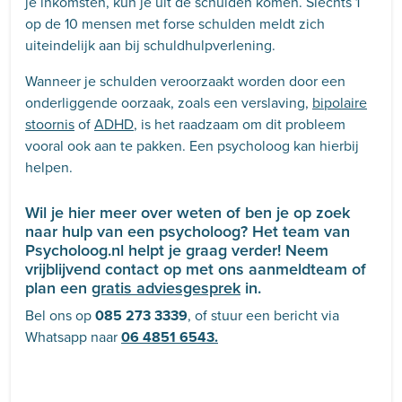
je inkomsten, kun je uit de schulden komen. Slechts 1
op de 10 mensen met forse schulden meldt zich
uiteindelijk aan bij schuldhulpverlening.
Wanneer je schulden veroorzaakt worden door een
onderliggende oorzaak, zoals een verslaving,
bipolaire
stoornis
of
ADHD
, is het raadzaam om dit probleem
vooral ook aan te pakken. Een psycholoog kan hierbij
helpen.
Wil je hier meer over weten of ben je op zoek
naar hulp van een psycholoog? Het team van
Psycholoog.nl helpt je graag verder! Neem
vrijblijvend contact op met ons aanmeldteam of
plan een
gratis adviesgesprek
in.
Bel ons op
085 273 3339
, of stuur een bericht via
Whatsapp naar
06 4851 6543.