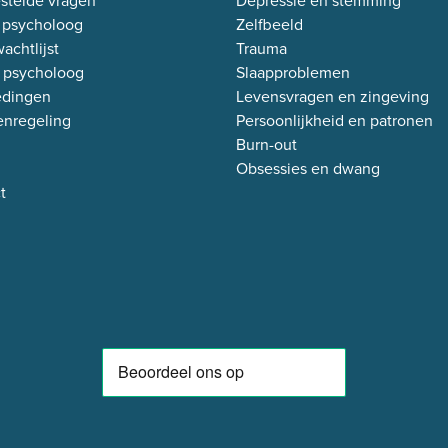
stelde vragen
Depressie en stemming
 psycholoog
Zelfbeeld
achtlijst
Trauma
 psycholoog
Slaapproblemen
edingen
Levensvragen en zingeving
enregeling
Persoonlijkheid en patronen
Burn-out
Obsessies en dwang
t