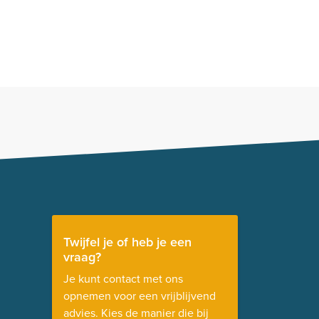
Twijfel je of heb je een
vraag?
Je kunt contact met ons
opnemen voor een vrijblijvend
advies. Kies de manier die bij