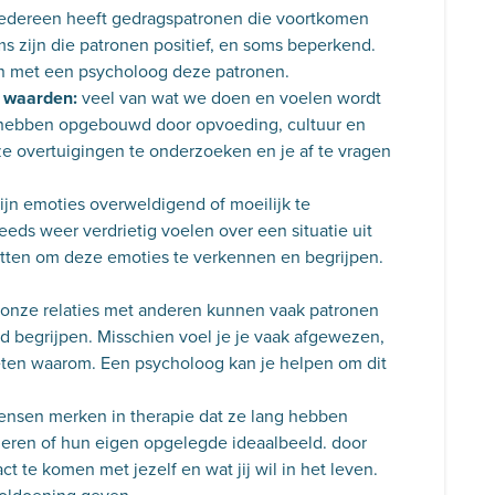
edereen heeft gedragspatronen die voortkomen
ms zijn die patronen positief, en soms beperkend.
en met een psycholoog deze patronen.
 waarden:
veel van wat we doen en voelen wordt
 hebben opgebouwd door opvoeding, cultuur en
ze overtuigingen te onderzoeken en je af te vragen
jn emoties overweldigend of moeilijk te
teeds weer verdrietig voelen over een situatie uit
atten om deze emoties te verkennen en begrijpen.
 onze relaties met anderen kunnen vaak patronen
ed begrijpen. Misschien voel je je vaak afgewezen,
weten waarom. Een psycholoog kan je helpen om dit
nsen merken in therapie dat ze lang hebben
eren of hun eigen opgelegde ideaalbeeld. door
t te komen met jezelf en wat jij wil in het leven.