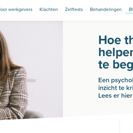
oor werkgevers
Klachten
Zelftests
Behandelingen
B
Hoe th
helpen
te beg
Een psycho
inzicht te k
Lees er hie