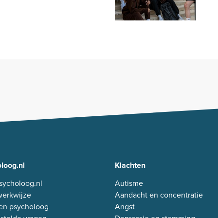
loog.nl
Klachten
sycholoog.nl
Autisme
erkwijze
Aandacht en concentratie
en psycholoog
Angst