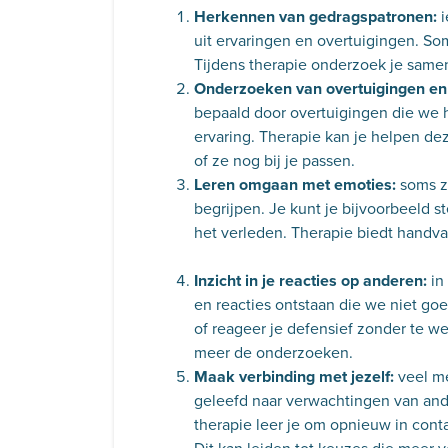
Herkennen van gedragspatronen:
i
uit ervaringen en overtuigingen. So
Tijdens therapie onderzoek je sam
Onderzoeken van overtuigingen en
bepaald door overtuigingen die we
ervaring. Therapie kan je helpen de
of ze nog bij je passen.
Leren omgaan met emoties:
soms zi
begrijpen. Je kunt je bijvoorbeeld s
het verleden. Therapie biedt handv
Inzicht in je reacties op anderen:
in
en reacties ontstaan die we niet go
of reageer je defensief zonder te 
meer de onderzoeken.
Maak verbinding met jezelf:
veel me
geleefd naar verwachtingen van and
therapie leer je om opnieuw in contac