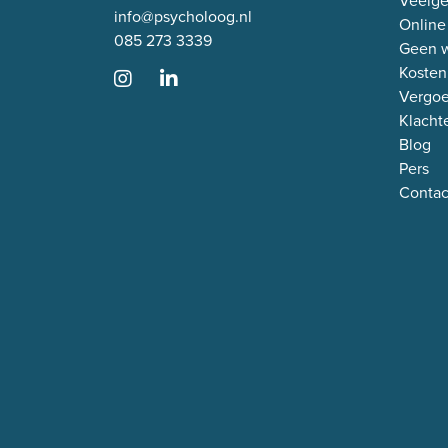
Veelge
info@psycholoog.nl
Online
085 273 3339
Geen w
Kosten
Vergo
Klacht
Blog
Pers
Contac