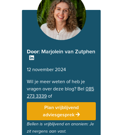
Door
: Marjolein van Zutphen
12 november 2024
Wil je meer weten of heb je
vragen over deze blog? Bel
085
273 3339
of
Plan vrijblijvend
adviesgesprek
Bellen is vrijblijvend en anoniem: Je
zit nergens aan vast.