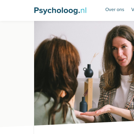
Over ons
V