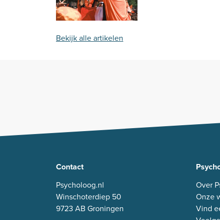
Bekijk alle artikelen
Contact
Psycho
Psycholoog.nl
Over P
Winschoterdiep 50
Onze w
9723 AB Groningen
Vind e