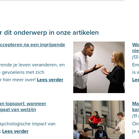
 dit onderwerp in onze artikelen
 accepteren na een ingrijpende
Wa
nie
(13
urende je leven veranderen, en
Emo
e gevoelens met zich
is 
 hier meer over!
Lees verder
Le
an topsport: wanneer
Ma
 gaat van welzijn
ka
(11
sychologische impact van
Ont
k
Lees verder
je