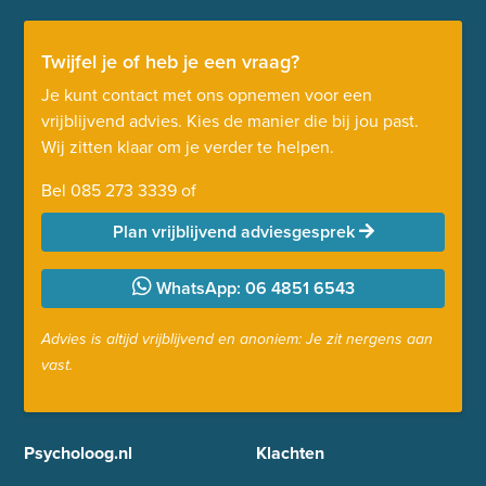
Twijfel je of heb je een vraag?
Je kunt contact met ons opnemen voor een
vrijblijvend advies. Kies de manier die bij jou past.
Wij zitten klaar om je verder te helpen.
Bel
085 273 3339
of
Plan vrijblijvend adviesgesprek
WhatsApp: 06 4851 6543
Advies is altijd vrijblijvend en anoniem: Je zit nergens aan
vast.
Psycholoog.nl
Klachten