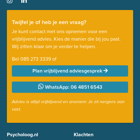
Twijfel je of heb je een vraag?
Je kunt contact met ons opnemen voor een
vrijblijvend advies. Kies de manier die bij jou past.
Wij zitten klaar om je verder te helpen.
Bel
085 273 3339
of
Plan vrijblijvend adviesgesprek
WhatsApp: 06 4851 6543
Advies is altijd vrijblijvend en anoniem: Je zit nergens aan
vast.
Psycholoog.nl
Klachten