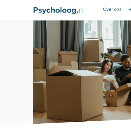
Over ons
V