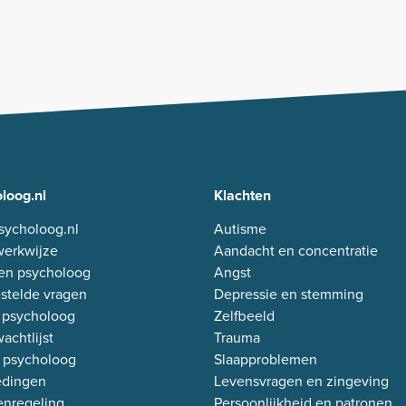
loog.nl
Klachten
sycholoog.nl
Autisme
erkwijze
Aandacht en concentratie
en psycholoog
Angst
stelde vragen
Depressie en stemming
 psycholoog
Zelfbeeld
achtlijst
Trauma
 psycholoog
Slaapproblemen
edingen
Levensvragen en zingeving
enregeling
Persoonlijkheid en patronen