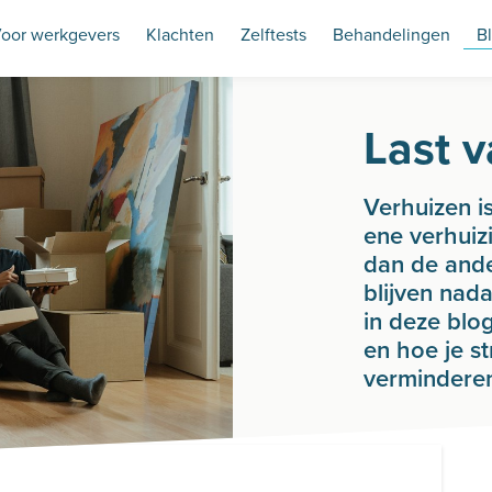
oor werkgevers
Klachten
Zelftests
Behandelingen
B
Last v
Verhuizen i
ene verhuiz
dan de ande
blijven nada
in deze blo
en hoe je s
vermindere