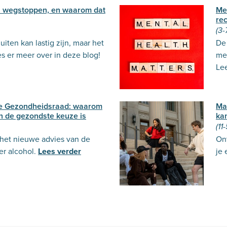
 wegstoppen, en waarom dat
Me
re
(3-
iten kan lastig zijn, maar het
De 
es er meer over in deze blog!
me
Lee
de Gezondheidsraad: waarom
Ma
n de gezondste keuze is
ka
(11
 het nieuwe advies van de
Ont
r alcohol.
Lees verder
je