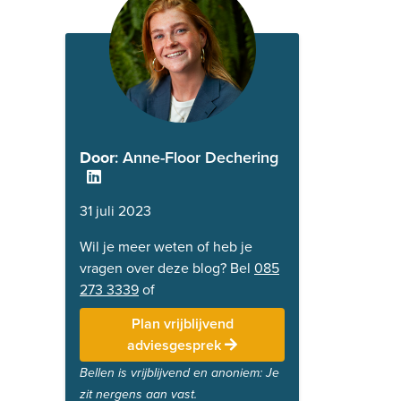
Door
: Anne-Floor Dechering
31 juli 2023
Wil je meer weten of heb je
vragen over deze blog? Bel
085
273 3339
of
Plan vrijblijvend
adviesgesprek
Bellen is vrijblijvend en anoniem: Je
zit nergens aan vast.