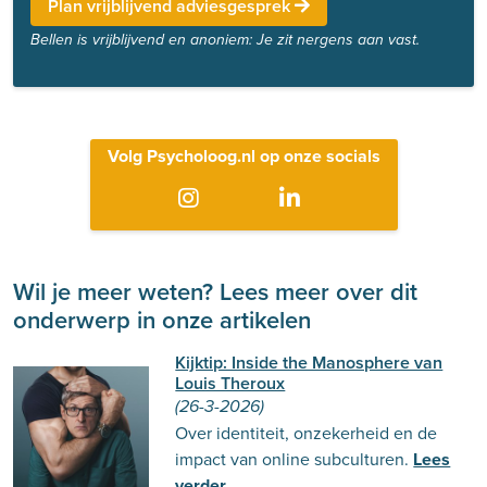
Plan vrijblijvend adviesgesprek
Bellen is vrijblijvend en anoniem: Je zit nergens aan vast.
Volg Psycholoog.nl op onze socials
Wil je meer weten? Lees meer over dit
onderwerp in onze artikelen
Kijktip: Inside the Manosphere van
Louis Theroux
(26-3-2026)
Over identiteit, onzekerheid en de
impact van online subculturen.
Lees
verder