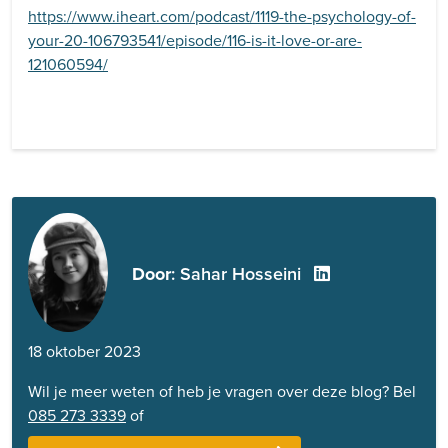
https://www.iheart.com/podcast/1119-the-psychology-of-
your-20-106793541/episode/116-is-it-love-or-are-
121060594/
Door
: Sahar Hosseini
18 oktober 2023
Wil je meer weten of heb je vragen over deze blog? Bel
085 273 3339
of