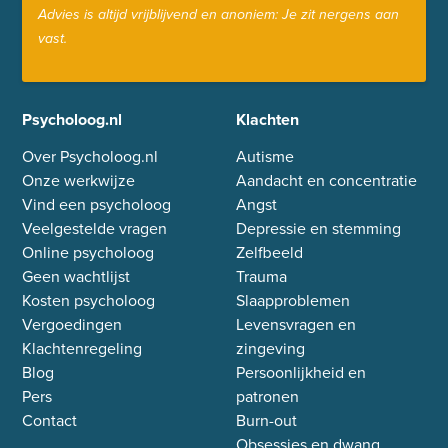
Advies is altijd vrijblijvend en anoniem: Je zit nergens aan
vast.
Psycholoog.nl
Klachten
Over Psycholoog.nl
Autisme
Onze werkwijze
Aandacht en concentratie
Vind een psycholoog
Angst
Veelgestelde vragen
Depressie en stemming
Online psycholoog
Zelfbeeld
Geen wachtlijst
Trauma
Kosten psycholoog
Slaapproblemen
Vergoedingen
Levensvragen en
Klachtenregeling
zingeving
Blog
Persoonlijkheid en
Pers
patronen
Contact
Burn-out
Obsessies en dwang