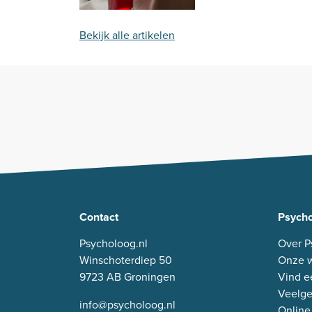
Bekijk alle artikelen
Contact
Psycho
Psycholoog.nl
Over P
Winschoterdiep 50
Onze w
9723 AB Groningen
Vind e
Veelge
info@psycholoog.nl
Online