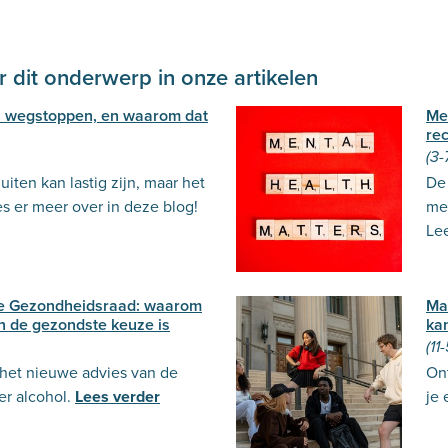
 dit onderwerp in onze artikelen
 wegstoppen, en waarom dat
Me
re
(3-
iten kan lastig zijn, maar het
De 
es er meer over in deze blog!
me
Lee
de Gezondheidsraad: waarom
Ma
n de gezondste keuze is
ka
(11
 het nieuwe advies van de
Ont
r alcohol.
Lees verder
je