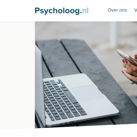
Over ons
V