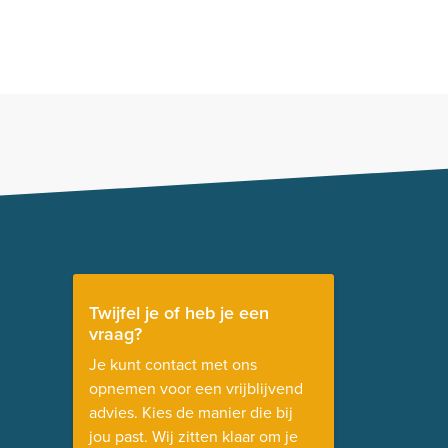
Twijfel je of heb je een
vraag?
Je kunt contact met ons
opnemen voor een vrijblijvend
advies. Kies de manier die bij
jou past. Wij zitten klaar om je