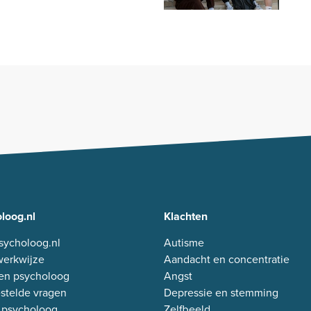
loog.nl
Klachten
sycholoog.nl
Autisme
erkwijze
Aandacht en concentratie
en psycholoog
Angst
stelde vragen
Depressie en stemming
 psycholoog
Zelfbeeld