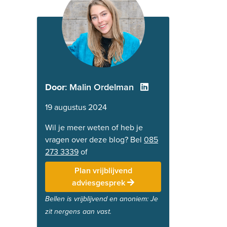
Door
: Malin Ordelman
19 augustus 2024
Wil je meer weten of heb je
vragen over deze blog? Bel
085
273 3339
of
Plan vrijblijvend
adviesgesprek
Bellen is vrijblijvend en anoniem: Je
zit nergens aan vast.