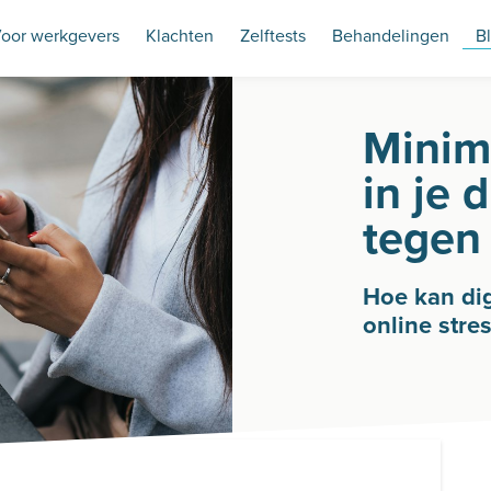
oor werkgevers
Klachten
Zelftests
Behandelingen
B
Minim
in je 
tegen 
Hoe kan di
online stre