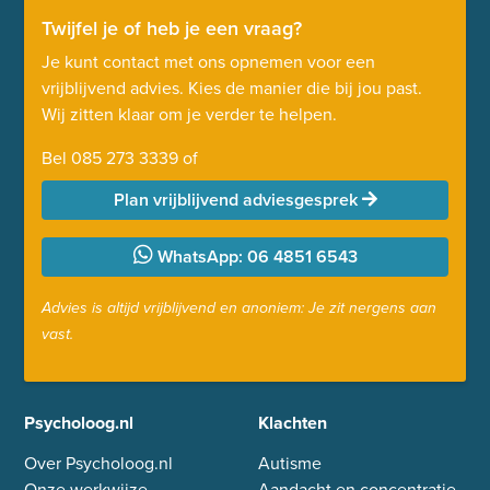
Twijfel je of heb je een vraag?
Je kunt contact met ons opnemen voor een
vrijblijvend advies. Kies de manier die bij jou past.
Wij zitten klaar om je verder te helpen.
Bel
085 273 3339
of
Plan vrijblijvend adviesgesprek
WhatsApp: 06 4851 6543
Advies is altijd vrijblijvend en anoniem: Je zit nergens aan
vast.
Psycholoog.nl
Klachten
Over Psycholoog.nl
Autisme
Onze werkwijze
Aandacht en concentratie