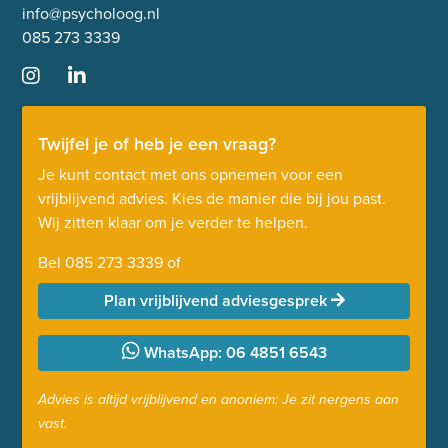
info@psycholoog.nl
085 273 3339
Twijfel je of heb je een vraag?
Je kunt contact met ons opnemen voor een
vrijblijvend advies. Kies de manier die bij jou past.
Wij zitten klaar om je verder te helpen.
Bel
085 273 3339
of
Plan vrijblijvend adviesgesprek
WhatsApp: 06 4851 6543
Advies is altijd vrijblijvend en anoniem: Je zit nergens aan
vast.