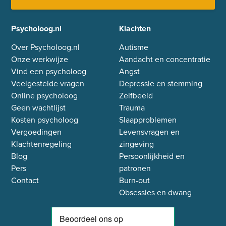
Psycholoog.nl
Klachten
Over Psycholoog.nl
Autisme
Onze werkwijze
Aandacht en concentratie
Vind een psycholoog
Angst
Veelgestelde vragen
Depressie en stemming
Online psycholoog
Zelfbeeld
Geen wachtlijst
Trauma
Kosten psycholoog
Slaapproblemen
Vergoedingen
Levensvragen en
Klachtenregeling
zingeving
Blog
Persoonlijkheid en
Pers
patronen
Contact
Burn-out
Obsessies en dwang