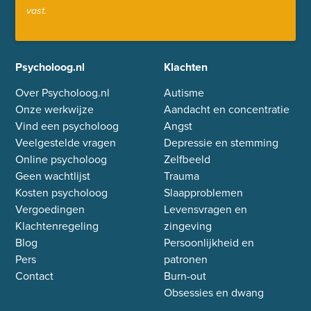
vast.
Psycholoog.nl
Klachten
Over Psycholoog.nl
Autisme
Onze werkwijze
Aandacht en concentratie
Vind een psycholoog
Angst
Veelgestelde vragen
Depressie en stemming
Online psycholoog
Zelfbeeld
Geen wachtlijst
Trauma
Kosten psycholoog
Slaapproblemen
Vergoedingen
Levensvragen en
Klachtenregeling
zingeving
Blog
Persoonlijkheid en
Pers
patronen
Contact
Burn-out
Obsessies en dwang