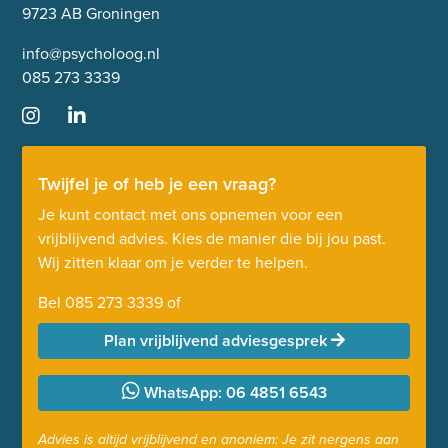
9723 AB Groningen
info@psycholoog.nl
085 273 3339
Twijfel je of heb je een vraag?
Je kunt contact met ons opnemen voor een
vrijblijvend advies. Kies de manier die bij jou past.
Wij zitten klaar om je verder te helpen.
Bel
085 273 3339
of
Plan vrijblijvend adviesgesprek
WhatsApp: 06 4851 6543
Advies is altijd vrijblijvend en anoniem: Je zit nergens aan