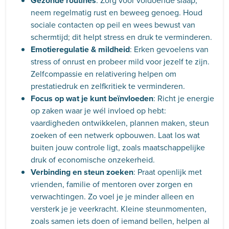
Gezonde routines
: Zorg voor voldoende slaap,
neem regelmatig rust en beweeg genoeg. Houd
sociale contacten op peil en wees bewust van
schermtijd; dit helpt stress en druk te verminderen.
Emotieregulatie & mildheid
: Erken gevoelens van
stress of onrust en probeer mild voor jezelf te zijn.
Zelfcompassie en relativering helpen om
prestatiedruk en zelfkritiek te verminderen.
Focus op wat je kunt beïnvloeden
: Richt je energie
op zaken waar je wél invloed op hebt:
vaardigheden ontwikkelen, plannen maken, steun
zoeken of een netwerk opbouwen. Laat los wat
buiten jouw controle ligt, zoals maatschappelijke
druk of economische onzekerheid.
Verbinding en steun zoeken
: Praat openlijk met
vrienden, familie of mentoren over zorgen en
verwachtingen. Zo voel je je minder alleen en
versterk je je veerkracht. Kleine steunmomenten,
zoals samen iets doen of iemand bellen, helpen al