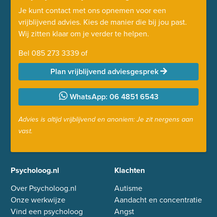
Je kunt contact met ons opnemen voor een
vrijblijvend advies. Kies de manier die bij jou past.
Wij zitten klaar om je verder te helpen.
Bel
085 273 3339
of
Plan vrijblijvend adviesgesprek
WhatsApp: 06 4851 6543
Advies is altijd vrijblijvend en anoniem: Je zit nergens aan
vast.
Psycholoog.nl
Klachten
Over Psycholoog.nl
Autisme
Onze werkwijze
Aandacht en concentratie
Vind een psycholoog
Angst