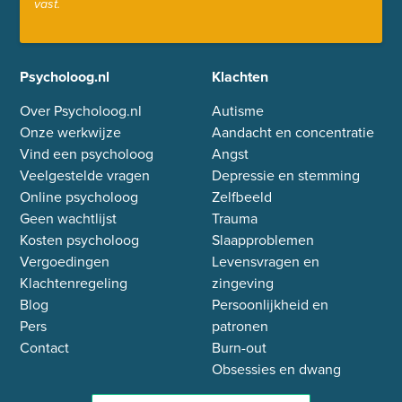
vast.
Psycholoog.nl
Klachten
Over Psycholoog.nl
Autisme
Onze werkwijze
Aandacht en concentratie
Vind een psycholoog
Angst
Veelgestelde vragen
Depressie en stemming
Online psycholoog
Zelfbeeld
Geen wachtlijst
Trauma
Kosten psycholoog
Slaapproblemen
Vergoedingen
Levensvragen en
Klachtenregeling
zingeving
Blog
Persoonlijkheid en
Pers
patronen
Contact
Burn-out
Obsessies en dwang