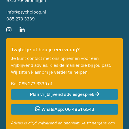
9723 AB Groningen
info@psycholoog.nl
085 273 3339
Twijfel je of heb je een vraag?
Je kunt contact met ons opnemen voor een
vrijblijvend advies. Kies de manier die bij jou past.
Wij zitten klaar om je verder te helpen.
Bel
085 273 3339
of
Plan vrijblijvend adviesgesprek
WhatsApp: 06 4851 6543
Advies is altijd vrijblijvend en anoniem: Je zit nergens aan