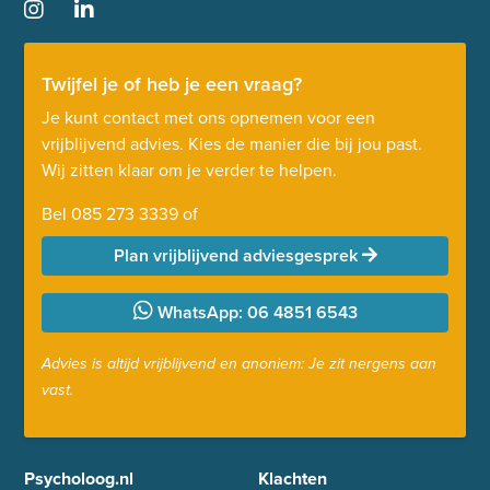
Twijfel je of heb je een vraag?
Je kunt contact met ons opnemen voor een
vrijblijvend advies. Kies de manier die bij jou past.
Wij zitten klaar om je verder te helpen.
Bel
085 273 3339
of
Plan vrijblijvend adviesgesprek
WhatsApp: 06 4851 6543
Advies is altijd vrijblijvend en anoniem: Je zit nergens aan
vast.
Psycholoog.nl
Klachten