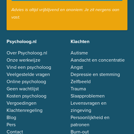
Advies is altijd vrijblijvend en anoniem: Je zit nergens aan
vast.
Psycholoog.nl
Klachten
Over Psycholoog.nl
Autisme
Onze werkwijze
Aandacht en concentratie
Vind een psycholoog
Angst
Veelgestelde vragen
Depressie en stemming
Online psycholoog
Zelfbeeld
Geen wachtlijst
Trauma
Kosten psycholoog
Slaapproblemen
Vergoedingen
Levensvragen en
Klachtenregeling
zingeving
Blog
Persoonlijkheid en
Pers
patronen
Contact
Burn-out