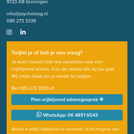
9723 AB Groningen
info@psycholoog.nl
085 273 3339
Twijfel je of heb je een vraag?
Je kunt contact met ons opnemen voor een
vrijblijvend advies. Kies de manier die bij jou past.
Wij zitten klaar om je verder te helpen.
Bel
085 273 3339
of
Plan vrijblijvend adviesgesprek
WhatsApp: 06 4851 6543
Advies is altijd vrijblijvend en anoniem: Je zit nergens aan