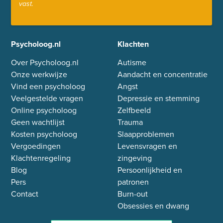
vast.
Psycholoog.nl
Klachten
Over Psycholoog.nl
Autisme
Onze werkwijze
Aandacht en concentratie
Vind een psycholoog
Angst
Veelgestelde vragen
Depressie en stemming
Online psycholoog
Zelfbeeld
Geen wachtlijst
Trauma
Kosten psycholoog
Slaapproblemen
Vergoedingen
Levensvragen en
Klachtenregeling
zingeving
Blog
Persoonlijkheid en
Pers
patronen
Contact
Burn-out
Obsessies en dwang