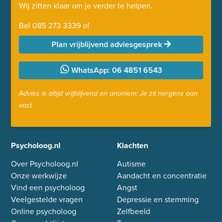
Wij zitten klaar om je verder te helpen.
Bel
085 273 3339
of
Plan vrijblijvend adviesgesprek
WhatsApp: 06 4851 6543
Advies is altijd vrijblijvend en anoniem: Je zit nergens aan
vast.
Psycholoog.nl
Klachten
Over Psycholoog.nl
Autisme
Onze werkwijze
Aandacht en concentratie
Vind een psycholoog
Angst
Veelgestelde vragen
Depressie en stemming
Online psycholoog
Zelfbeeld