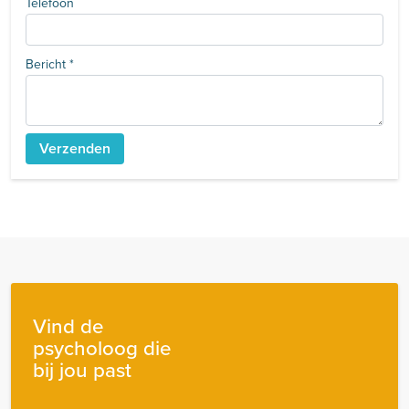
Telefoon
Bericht
*
Vind de
psycholoog die
bij jou past