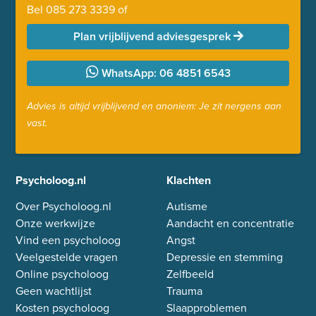
Bel
085 273 3339
of
Plan vrijblijvend adviesgesprek
WhatsApp: 06 4851 6543
Advies is altijd vrijblijvend en anoniem: Je zit nergens aan
vast.
Psycholoog.nl
Klachten
Over Psycholoog.nl
Autisme
Onze werkwijze
Aandacht en concentratie
Vind een psycholoog
Angst
Veelgestelde vragen
Depressie en stemming
Online psycholoog
Zelfbeeld
Geen wachtlijst
Trauma
Kosten psycholoog
Slaapproblemen