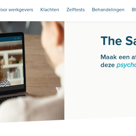
oor werkgevers
Klachten
Zelftests
Behandelingen
B
The S
Maak een a
deze
psych