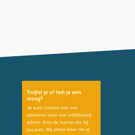
Twijfel je of heb je een
vraag?
Je kunt contact met ons
opnemen voor een vrijblijvend
advies. Kies de manier die bij
jou past. Wij zitten klaar om je