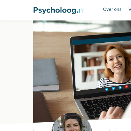
Over ons
V