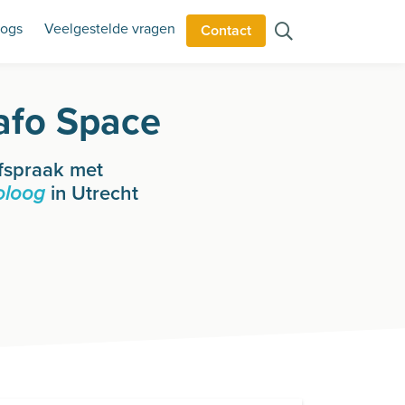
logs
Veelgestelde vragen
Contact
afo Space
fspraak met
in Utrecht
oloog