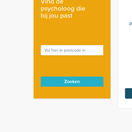
Vind de
psycholoog die
bij jou past
P
Zoeken