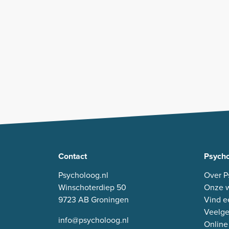
Contact
Psycho
Psycholoog.nl
Over P
Winschoterdiep 50
Onze w
9723 AB Groningen
Vind e
Veelge
info@psycholoog.nl
Online