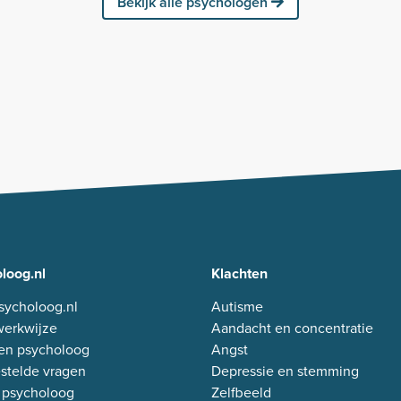
Bekijk alle psychologen
loog.nl
Klachten
sycholoog.nl
Autisme
erkwijze
Aandacht en concentratie
en psycholoog
Angst
stelde vragen
Depressie en stemming
 psycholoog
Zelfbeeld