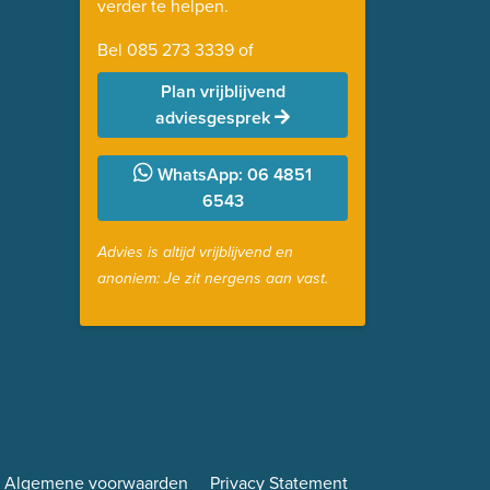
verder te helpen.
Bel
085 273 3339
of
Plan vrijblijvend
adviesgesprek
WhatsApp: 06 4851
6543
Advies is altijd vrijblijvend en
anoniem: Je zit nergens aan vast.
Algemene voorwaarden
Privacy Statement