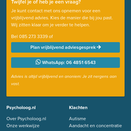
Twijfel je of heb je een vraag?
Je kunt contact met ons opnemen voor een
vrijblijvend advies. Kies de manier die bij jou past.
Wij zitten klaar om je verder te helpen.
Bel
085 273 3339
of
Plan vrijblijvend adviesgesprek
WhatsApp: 06 4851 6543
Advies is altijd vrijblijvend en anoniem: Je zit nergens aan
vast.
Psycholoog.nl
Klachten
Over Psycholoog.nl
Autisme
Onze werkwijze
Aandacht en concentratie