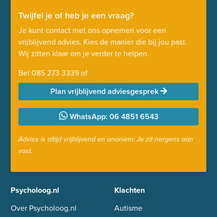
Twijfel je of heb je een vraag?
Je kunt contact met ons opnemen voor een
vrijblijvend advies. Kies de manier die bij jou past.
Wij zitten klaar om je verder te helpen.
Bel
085 273 3339
of
Plan vrijblijvend adviesgesprek
WhatsApp: 06 4851 6543
Advies is altijd vrijblijvend en anoniem: Je zit nergens aan
vast.
Psycholoog.nl
Klachten
Over Psycholoog.nl
Autisme