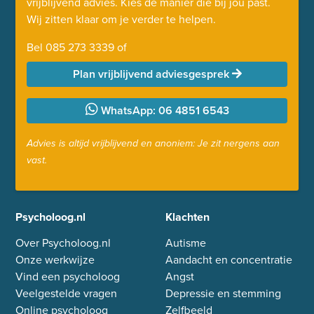
vrijblijvend advies. Kies de manier die bij jou past.
Wij zitten klaar om je verder te helpen.
Bel
085 273 3339
of
Plan vrijblijvend adviesgesprek
WhatsApp: 06 4851 6543
Advies is altijd vrijblijvend en anoniem: Je zit nergens aan
vast.
Psycholoog.nl
Klachten
Over Psycholoog.nl
Autisme
Onze werkwijze
Aandacht en concentratie
Vind een psycholoog
Angst
Veelgestelde vragen
Depressie en stemming
Online psycholoog
Zelfbeeld