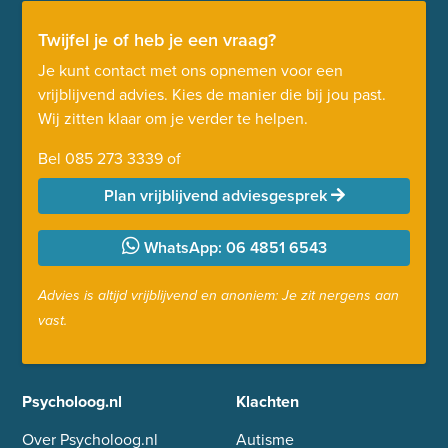
Twijfel je of heb je een vraag?
Je kunt contact met ons opnemen voor een
vrijblijvend advies. Kies de manier die bij jou past.
Wij zitten klaar om je verder te helpen.
Bel
085 273 3339
of
Plan vrijblijvend adviesgesprek
WhatsApp: 06 4851 6543
Advies is altijd vrijblijvend en anoniem: Je zit nergens aan
vast.
Psycholoog.nl
Klachten
Over Psycholoog.nl
Autisme