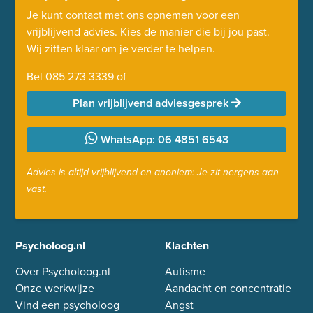
Je kunt contact met ons opnemen voor een
vrijblijvend advies. Kies de manier die bij jou past.
Wij zitten klaar om je verder te helpen.
Bel
085 273 3339
of
Plan vrijblijvend adviesgesprek
WhatsApp: 06 4851 6543
Advies is altijd vrijblijvend en anoniem: Je zit nergens aan
vast.
Psycholoog.nl
Klachten
Over Psycholoog.nl
Autisme
Onze werkwijze
Aandacht en concentratie
Vind een psycholoog
Angst