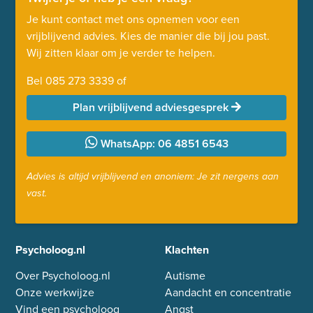
Je kunt contact met ons opnemen voor een
vrijblijvend advies. Kies de manier die bij jou past.
Wij zitten klaar om je verder te helpen.
Bel
085 273 3339
of
Plan vrijblijvend adviesgesprek
WhatsApp: 06 4851 6543
Advies is altijd vrijblijvend en anoniem: Je zit nergens aan
vast.
Psycholoog.nl
Klachten
Over Psycholoog.nl
Autisme
Onze werkwijze
Aandacht en concentratie
Vind een psycholoog
Angst