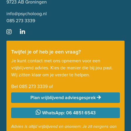
9723 AB Groningen
info@psycholoog.nl
085 273 3339
Twijfel je of heb je een vraag?
Je kunt contact met ons opnemen voor een
vrijblijvend advies. Kies de manier die bij jou past.
Wij zitten klaar om je verder te helpen.
Bel
085 273 3339
of
Plan vrijblijvend adviesgesprek
WhatsApp: 06 4851 6543
Advies is altijd vrijblijvend en anoniem: Je zit nergens aan