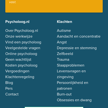
vast.
Psycholoog.nl
Klachten
Over Psycholoog.nl
Autisme
Onze werkwijze
Aandacht en concentratie
Vind een psycholoog
Angst
Veelgestelde vragen
Depressie en stemming
Online psycholoog
Zelfbeeld
Geen wachtlijst
Trauma
Kosten psycholoog
Slaapproblemen
Vergoedingen
Levensvragen en
Klachtenregeling
zingeving
Blog
Persoonlijkheid en
Pers
patronen
Contact
Burn-out
Obsessies en dwang