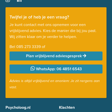
Twijfel je of heb je een vraag?
Je kunt contact met ons opnemen voor een
vrijblijvend advies. Kies de manier die bij jou past.
Wij zitten klaar om je verder te helpen.
Bel
085 273 3339
of
Plan vrijblijvend adviesgesprek
WhatsApp: 06 4851 6543
Advies is altijd vrijblijvend en anoniem: Je zit nergens aan
vast.
Psycholoog.nl
Klachten