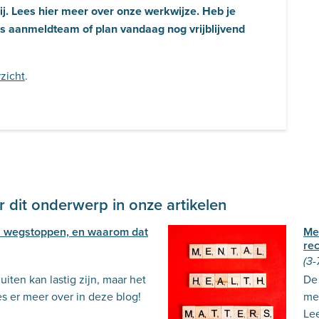
ij. Lees hier meer over onze werkwijze. Heb je
s aanmeldteam of plan vandaag nog vrijblijvend
zicht
.
 dit onderwerp in onze artikelen
 wegstoppen, en waarom dat
Me
re
(3-
iten kan lastig zijn, maar het
De 
es er meer over in deze blog!
me
Lee