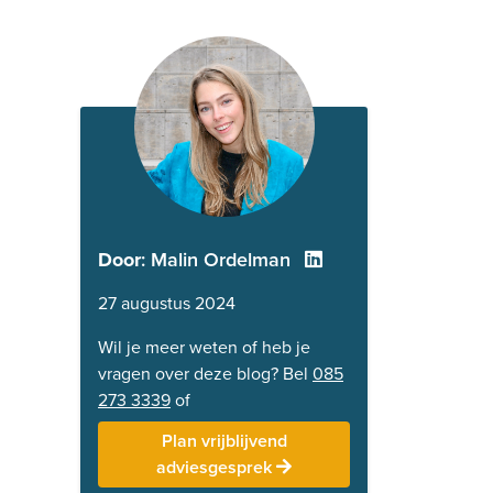
Door
: Malin Ordelman
27 augustus 2024
Wil je meer weten of heb je
vragen over deze blog? Bel
085
273 3339
of
Plan vrijblijvend
adviesgesprek