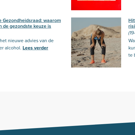
de Gezondheidsraad: waarom
Hi
n de gezondste keuze is
ris
(19
 het nieuwe advies van de
Wa
r alcohol.
Lees verder
ku
te