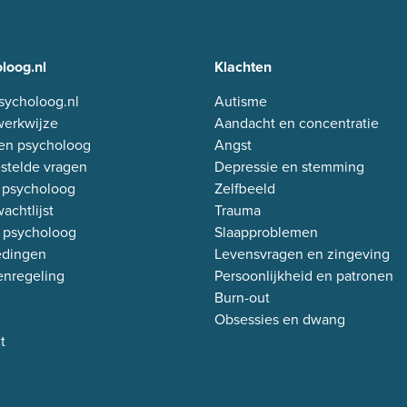
loog.nl
Klachten
sycholoog.nl
Autisme
erkwijze
Aandacht en concentratie
en psycholoog
Angst
stelde vragen
Depressie en stemming
 psycholoog
Zelfbeeld
achtlijst
Trauma
 psycholoog
Slaapproblemen
edingen
Levensvragen en zingeving
enregeling
Persoonlijkheid en patronen
Burn-out
Obsessies en dwang
t