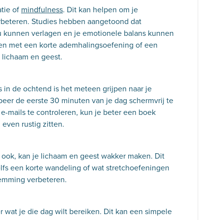
atie of
mindfulness
. Dit kan helpen om je
erbeteren. Studies hebben aangetoond dat
u kunnen verlagen en je emotionele balans kunnen
nen met een korte ademhalingsoefening of een
 lichaam en geest.
in de ochtend is het meteen grijpen naar je
beer de eerste 30 minuten van je dag schermvrij te
 e-mails te controleren, kun je beter een boek
even rustig zitten.
rt ook, kan je lichaam en geest wakker maken. Dit
elfs een korte wandeling of wat stretchoefeningen
temming verbeteren.
at je die dag wilt bereiken. Dit kan een simpele