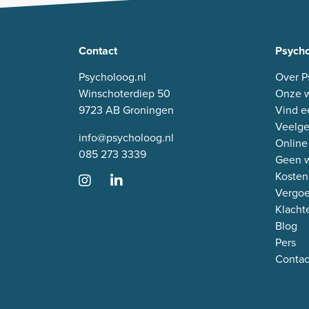
Contact
Psycho
Psycholoog.nl
Over P
Winschoterdiep 50
Onze w
9723 AB Groningen
Vind e
Veelge
info@psycholoog.nl
Online
085 273 3339
Geen w
Kosten
Vergo
Klacht
Blog
Pers
Contac