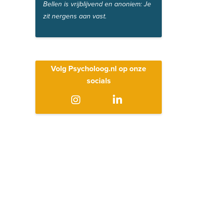
Bellen is vrijblijvend en anoniem: Je
zit nergens aan vast.
Volg Psycholoog.nl op onze
socials