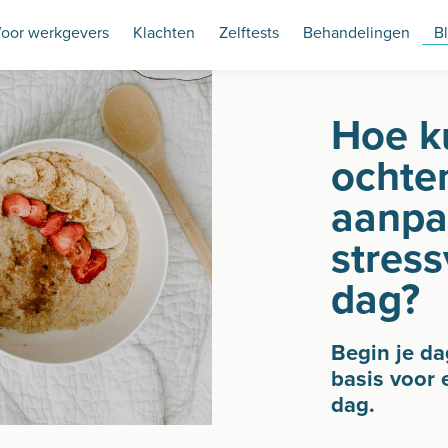
oor werkgevers
Klachten
Zelftests
Behandelingen
B
Hoe ku
ochte
aanpa
stress
dag?
Begin je da
basis voor 
dag.