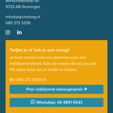
Winschoterdiep 50
9723 AB Groningen
info@psycholoog.nl
085 273 3339
Twijfel je of heb je een vraag?
Je kunt contact met ons opnemen voor een
vrijblijvend advies. Kies de manier die bij jou past.
Wij zitten klaar om je verder te helpen.
Bel
085 273 3339
of
Plan vrijblijvend adviesgesprek
WhatsApp: 06 4851 6543