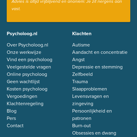
Advies is altijd vrijblijvend en anoniem: Je zit nergens aan
vast.
Psycholoog.nl
Klachten
Over Psycholoog.nl
Autisme
Onze werkwijze
Aandacht en concentratie
Vind een psycholoog
Angst
Veelgestelde vragen
Depressie en stemming
Online psycholoog
Zelfbeeld
Geen wachtlijst
Trauma
Kosten psycholoog
Slaapproblemen
Vergoedingen
Levensvragen en
Klachtenregeling
zingeving
Blog
Persoonlijkheid en
Pers
patronen
Contact
Burn-out
Obsessies en dwang