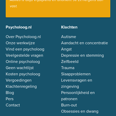
Advies is altijd vrijblijvend en anoniem: Je zit nergens aan
vast.
Psycholoog.nl
Klachten
Over Psycholoog.nl
Autisme
Onze werkwijze
Aandacht en concentratie
Vind een psycholoog
Angst
Veelgestelde vragen
Depressie en stemming
Online psycholoog
Zelfbeeld
Geen wachtlijst
Trauma
Kosten psycholoog
Slaapproblemen
Vergoedingen
Levensvragen en
Klachtenregeling
zingeving
Blog
Persoonlijkheid en
Pers
patronen
Contact
Burn-out
Obsessies en dwang