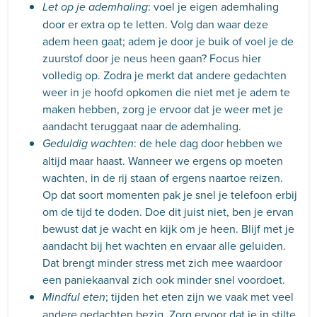
: voel je eigen ademhaling
Let op je ademhaling
door er extra op te letten. Volg dan waar deze
adem heen gaat; adem je door je buik of voel je de
zuurstof door je neus heen gaan? Focus hier
volledig op. Zodra je merkt dat andere gedachten
weer in je hoofd opkomen die niet met je adem te
maken hebben, zorg je ervoor dat je weer met je
aandacht teruggaat naar de ademhaling.
: de hele dag door hebben we
Geduldig wachten
altijd maar haast. Wanneer we ergens op moeten
wachten, in de rij staan of ergens naartoe reizen.
Op dat soort momenten pak je snel je telefoon erbij
om de tijd te doden. Doe dit juist niet, ben je ervan
bewust dat je wacht en kijk om je heen. Blijf met je
aandacht bij het wachten en ervaar alle geluiden.
Dat brengt minder stress met zich mee waardoor
een paniekaanval zich ook minder snel voordoet.
; tijden het eten zijn we vaak met veel
Mindful eten
andere gedachten bezig. Zorg ervoor dat je in stilte