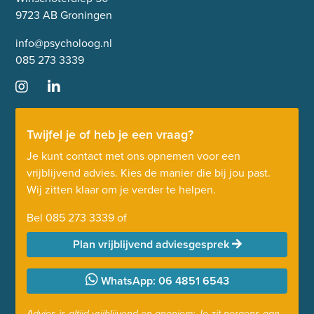
9723 AB Groningen
info@psycholoog.nl
085 273 3339
Twijfel je of heb je een vraag?
Je kunt contact met ons opnemen voor een
vrijblijvend advies. Kies de manier die bij jou past.
Wij zitten klaar om je verder te helpen.
Bel
085 273 3339
of
Plan vrijblijvend adviesgesprek
WhatsApp: 06 4851 6543