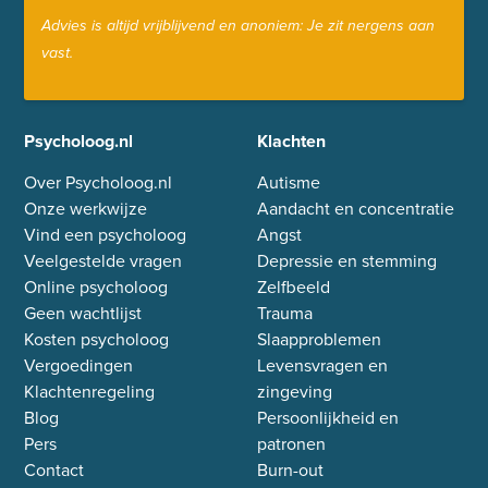
Advies is altijd vrijblijvend en anoniem: Je zit nergens aan
vast.
Psycholoog.nl
Klachten
Over Psycholoog.nl
Autisme
Onze werkwijze
Aandacht en concentratie
Vind een psycholoog
Angst
Veelgestelde vragen
Depressie en stemming
Online psycholoog
Zelfbeeld
Geen wachtlijst
Trauma
Kosten psycholoog
Slaapproblemen
Vergoedingen
Levensvragen en
Klachtenregeling
zingeving
Blog
Persoonlijkheid en
Pers
patronen
Contact
Burn-out